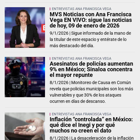
ENTREVISTAS ANA FRANCISCA VEGA
MVS Noticias con Ana Francisca
Vega EN VIVO: sigue las noticias
de hoy, 09 de enero de 2026
9/1/2026 |
Sigue informado de la mano de
la titular de este espacio y entérate de lo
más destacado del día.
ENTREVISTAS ANA FRANCISCA VEGA
Asesinatos de policías aumentan
9% en México; Sinaloa concentra
el mayor repunte
8/1/2026 |
Monitoreo de Causa en Común
revela que policías municipales son los más
vulnerables y que 30% de los ataques
ocurren en días de descanso.
ENTREVISTAS ANA FRANCISCA VEGA
Inflación “controlada” en México:
qué dice el Inegi y por qué
muchos no creen el dato
8/1/2026 |
La desaceleración de la inflación