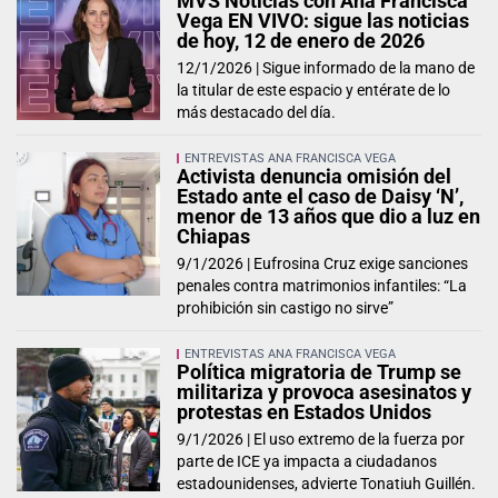
MVS Noticias con Ana Francisca
Vega EN VIVO: sigue las noticias
de hoy, 12 de enero de 2026
12/1/2026 |
Sigue informado de la mano de
la titular de este espacio y entérate de lo
más destacado del día.
ENTREVISTAS ANA FRANCISCA VEGA
Activista denuncia omisión del
Estado ante el caso de Daisy ‘N’,
menor de 13 años que dio a luz en
Chiapas
9/1/2026 |
Eufrosina Cruz exige sanciones
penales contra matrimonios infantiles: “La
prohibición sin castigo no sirve”
ENTREVISTAS ANA FRANCISCA VEGA
Política migratoria de Trump se
militariza y provoca asesinatos y
protestas en Estados Unidos
9/1/2026 |
El uso extremo de la fuerza por
parte de ICE ya impacta a ciudadanos
estadounidenses, advierte Tonatiuh Guillén.