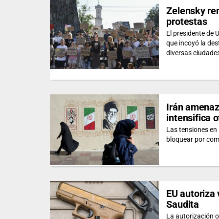
Zelensky re
protestas
El presidente de
que incoyó la des
diversas ciudade
Irán amenaza
intensifica 
Las tensiones en
bloquear por com
EU autoriza
Saudita
La autorización o