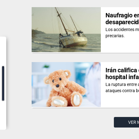
Naufragio e
desapareci
Los accidentes m
precarias.
Irán calific
hospital infa
La ruptura entre
ataques contra b
VER 