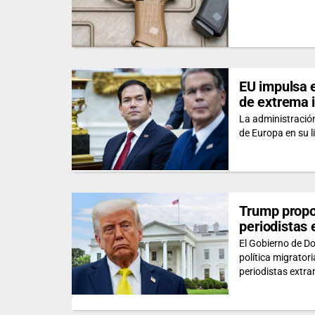
EU impulsa e
de extrema i
La administració
de Europa en su l
Trump propon
periodistas 
El Gobierno de D
política migrator
periodistas extra