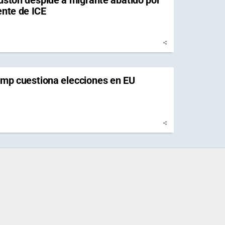
ston despide a migrante abatido por
nte de ICE
mp cuestiona elecciones en EU