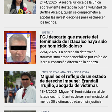
24/4/2025 |
Asesora jurídica de la única
sobreviviente destacó la buena voluntad de
Bertha Alcalde, quien se comprometió a
agotar las investigaciones para esclarecer
los hechos.
JUSTICIA
FGJ descarta que muerte del
feminicida de Iztacalco haya sido
por homicidio doloso
22/4/2025 |
La necropsia determinó
traumatismo craneoencefálico por caída de
litera u contusión directa en la cabeza.
ENTREVISTAS ANA FRANCISCA VEGA
'Miguel es el reflejo de un estado
de derecho impune': Erandali
Trujillo, abogada de víctimas
18/4/2025 |
Miguel 'N', feminicida serial de
Iztacalco, murió antes de ser sentenciado; al
menos 30 víctimas quedaron sin justicia.
CDMX