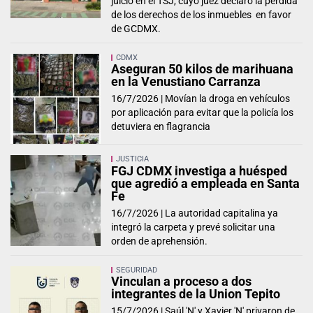
juicio en el TSJ, cuyo juez declaró la pérdida
de los derechos de los inmuebles en favor
de GCDMX.
CDMX
Aseguran 50 kilos de marihuana
en la Venustiano Carranza
16/7/2026 |
Movían la droga en vehículos
por aplicación para evitar que la policía los
detuviera en flagrancia
JUSTICIA
FGJ CDMX investiga a huésped
que agredió a empleada en Santa
Fe
16/7/2026 |
La autoridad capitalina ya
integró la carpeta y prevé solicitar una
orden de aprehensión.
SEGURIDAD
Vinculan a proceso a dos
integrantes de la Union Tepito
15/7/2026 |
Saúl 'N' y Xavier 'N' privaron de