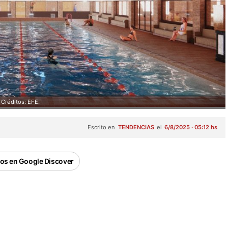
Créditos: EFE.
Escrito en
TENDENCIAS
el
6/8/2025 · 05:12 hs
os en Google Discover