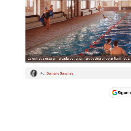
La entrada estará marcada por una marquesina circular iluminada.
Por
Damaris Sánchez
Síguen