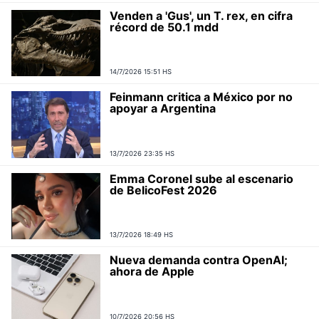
Venden a 'Gus', un T. rex, en cifra
récord de 50.1 mdd
14/7/2026 15:51 HS
Feinmann critica a México por no
apoyar a Argentina
13/7/2026 23:35 HS
Emma Coronel sube al escenario
de BelicoFest 2026
13/7/2026 18:49 HS
Nueva demanda contra OpenAI;
ahora de Apple
10/7/2026 20:56 HS