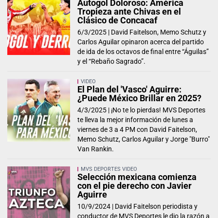
Autogol Doloroso: América
Tropieza ante Chivas en el
Clásico de Concacaf
6/3/2025 |
David Faitelson, Memo Schutz y
Carlos Aguilar opinaron acerca del partido
de ida de los octavos de final entre “Águilas”
y el “Rebaño Sagrado”.
VIDEO
El Plan del 'Vasco' Aguirre:
¿Puede México Brillar en 2025?
4/3/2025 |
¡No te lo pierdas! MVS Deportes
te lleva la mejor información de lunes a
viernes de 3 a 4 PM con David Faitelson,
Memo Schutz, Carlos Aguilar y Jorge "Burro"
Van Rankin.
MVS DEPORTES VIDEO
Selección mexicana comienza
con el pie derecho con Javier
Aguirre
10/9/2024 |
David Faitelson periodista y
conductor de MVS Deportes le dio la razón a