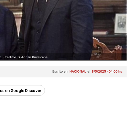
C.
Créditos: X Adrián Ruvalcaba
Escrito en
NACIONAL
el
8/5/2025 · 04:00 hs
os en Google Discover