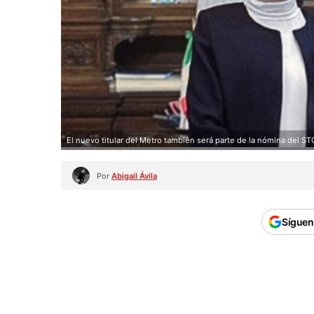
El nuevo titular del Metro también será parte de la nómina del ST
Por
Abigail Ávila
Síguen