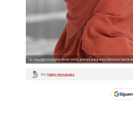
La naturaleza podría tener otros planes para esta Semana Santa 
Por
Halim Hernández
Síguen