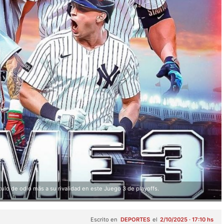
lo de odio más a su rivalidad en este Juego 3 de playoffs.
Escrito en
DEPORTES
el
2/10/2025 · 17:10 hs