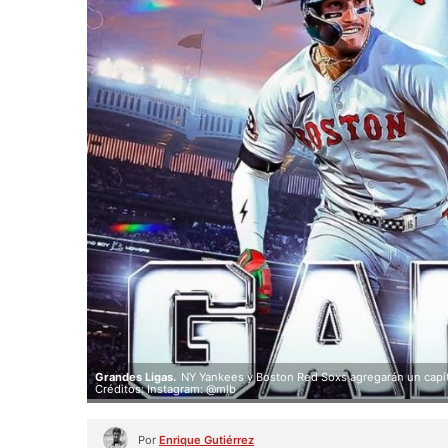
Grandes Ligas.
NY Yankees y Boston Red Soxs agregarán un capítu
Créditos: Instagram: @mlb
Por
Enrique Gutiérrez