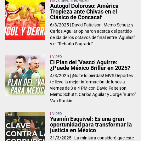
MVS DEPORTES VIDEO
Autogol Doloroso: América
Tropieza ante Chivas en el
Clásico de Concacaf
6/3/2025 |
David Faitelson, Memo Schutz y
Carlos Aguilar opinaron acerca del partido
de ida de los octavos de final entre “Águilas”
y el “Rebaño Sagrado”.
VIDEO
El Plan del 'Vasco' Aguirre:
¿Puede México Brillar en 2025?
4/3/2025 |
¡No te lo pierdas! MVS Deportes
te lleva la mejor información de lunes a
viernes de 3 a 4 PM con David Faitelson,
Memo Schutz, Carlos Aguilar y Jorge "Burro"
Van Rankin.
VIDEO
Yasmín Esquivel: Es una gran
oportunidad para transformar la
justicia en México
31/3/2025 |
La ministra consideró que este