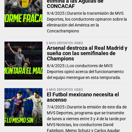
elimina a las Águilas de
CONCACAF
9/4/2025 |
Durante la transmisión de MVS
Deportes, los conductores opinaron sobre la
eliminación del América en la
Concachampions
MVS DEPORTES VIDEO
Arsenal destroza al Real Madrid y
sueña con las semifinales de
Champions
8/4/2025 |
Los conductores de MVS
Deportes opinó acerca del funcionamiento
del equipo merengue en esta temporada.
MVS DEPORTES VIDEO
El Futbol mexicano necesita el
ascenso
7/4/2025 |
Durante la emisión de este día de
MVS Deportes, programa que se transmite
de lunes a viernes entre 3 y 4 de la tarde por
MVS Noticias, los conductores David
Faitelson, Memo Schutz y Carlos Aguilar