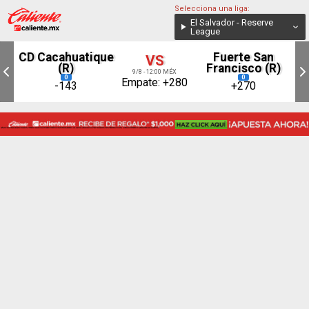
Selecciona una liga:
El Salvador - Reserve
League
CD Cacahuatique
Fuerte San
VS
(R)
Francisco (R)
9/8 - 12:00 MÉX
0
0
Empate: +280
-143
+270