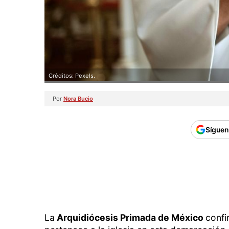
Créditos: Pexels.
Por
Nora Bucio
Síguen
La
Arquidiócesis Primada de México
confi