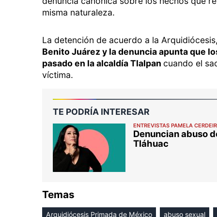
denuncia canónica sobre los hechos que ref
misma naturaleza.
La detención de acuerdo a la Arquidiócesis
Benito Juárez y la denuncia apunta que lo
pasado en la alcaldía Tlalpan
cuando el sac
víctima.
TE PODRÍA INTERESAR
ENTREVISTAS PAMELA CERDEI
Denuncian abuso de
Tláhuac
Temas
Arquidiócesis Primada de México
abuso sexual