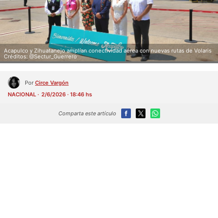
Acapulco y Zihuatanejo amplían conectividad aérea con nuevas rutas de Volaris
Créditos: @Sectur_Guerrero
Por
Circe Vargón
NACIONAL
2/6/2026 · 18:46 hs
Comparta este artículo