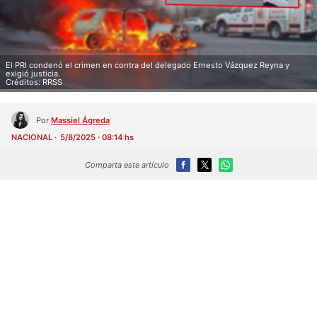
El PRI condenó el crimen en contra del delegado Ernesto Vázquez Reyna y
exigió justicia.
Créditos: RRSS
Por
Massiel Ágreda
NACIONAL
5/8/2025 · 08:14 hs
Comparta este artículo