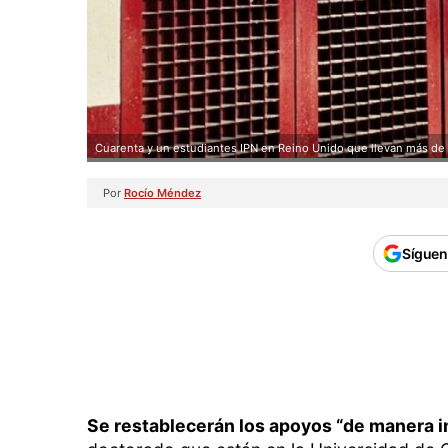
Cuarenta y un estudiantes IPN en Reino Unido que llevan más de
Por
Rocío Méndez
Síguen
Se restablecerán los apoyos “de manera i