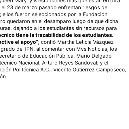
Queen Mary, y 8 estudiantes más que están en otra
e el 23 de marzo pasado enfrentan riesgos de
; ellos fueron seleccionados por la Fundación
ero quedaron en el desamparo luego de que dicha
ras, dejando a los estudiantes sin recursos para
cnico tiene la trazabilidad de los estudiantes.
ctive el apoyo”
, confió Martha Leticia Vázquez
sgrado del IPN, al comentar con Mvs Noticias, los
secretario de Educación Pública, Mario Delgado
olitécnico Nacional, Arturo Reyes Sandoval; y el
dación Politécnica A.C., Vicente Gutiérrez Camposeco,
ón.