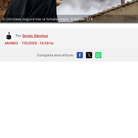
El cónclave seguirá tras la fumata negra.
Créditos: EFE
Por
Sergio Sánchez
MUNDO
7/5/2025 · 13:29 hs
Comparta este artículo