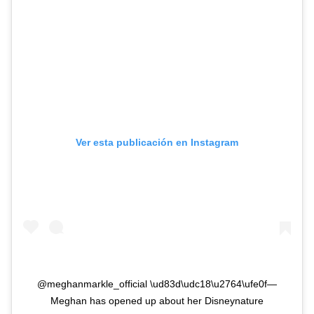
Ver esta publicación en Instagram
@meghanmarkle_official \ud83d\udc18\u2764\ufe0f—
Meghan has opened up about her Disneynature