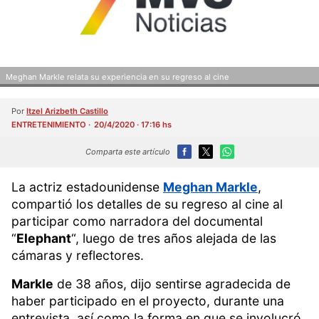
Meghan Markle relata su experiencia en su regreso al cine
Por
Itzel Arizbeth Castillo
ENTRETENIMIENTO
20/4/2020 · 17:16 hs
Comparta este artículo
La actriz estadounidense
Meghan Markle
,
compartió los detalles de su regreso al cine al
participar como narradora del documental
“
Elephant
“, luego de tres años alejada de las
cámaras y reflectores.
Markle
de 38 años, dijo sentirse agradecida de
haber participado en el proyecto, durante una
entrevista, así como la forma en que se involucró