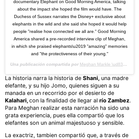
documentary Elephant on Good Morning America, talking
about the impact she hoped the film would have. The
Duchess of Sussex narrates the Disney+ exclusive about
elephants in the wild and she said she hoped it would help
people "realise how connected we all are." Good Morning
America shared a pre-recorded interview clip of Meghan,
in which she praised elephants\u2019 "amazing" memories
and "the protectiveness of their young."
Una publicación compartida por
Meghan Markle \ud83d\udd35
La historia narra la historia de
Shani,
una madre
elefante, y su hijo Jomo, quienes siguen a su
manada en un recorrido por el desierto de
Kalahari,
con la finalidad de llegar al
río Zambez
.
Para Meghan realizar esta narración ha sido una
grata experiencia, pues ella compartió que los
elefantes son un animal majestuoso y sensible.
La exactriz, tambien compartió que, a través de