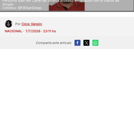
Presunto líder del Cártel de Sinaloa acusado en relación con el tráfico de
drogas
Créditos: @FBISanDiego
Por
Circe Vargón
NACIONAL
7/7/2026 · 23:11 hs
Comparta este artículo