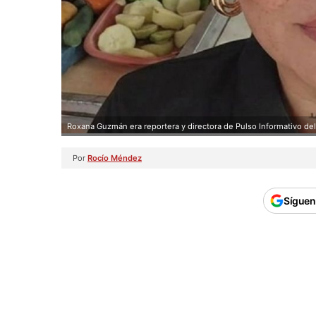
Roxana Guzmán era reportera y directora de Pulso Informativo del
Por
Rocío Méndez
Síguen