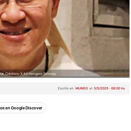
ral
Créditos: X AS Hongpro Shimray
Escrito en
MUNDO
el
5/5/2025 · 06:00 hs
os en Google Discover