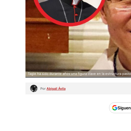
Tagle ha sido durante años una figura clave en la estructura pasto
Por
Abigail Ávila
Síguen